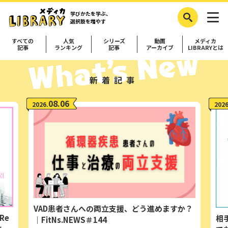
学びかたを学ぶ、
選択肢を増やす
すべての
人気
シリーズ
動画
メディカ
記事
ランキング
記事
アーカイブ
LIBRARYとは
新着記事
08.06
2026.
2026
VAD患者さんへの両立支援、どう進めますか？
Re
相
｜FitNs.NEWS＃144