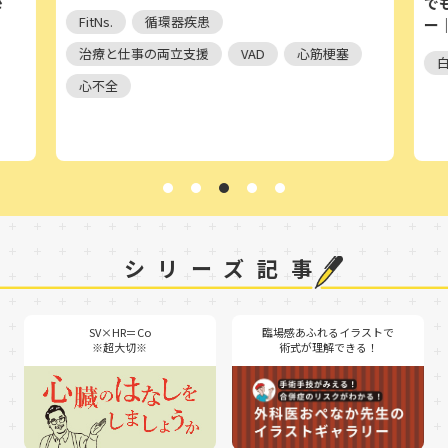
さ
で
FitNs.
循環器疾患
ー
治療と仕事の両立支援
VAD
心筋梗塞
心不全
シリーズ記事
SV×HR＝Co
臨場感あふれるイラストで
※超大切※
術式が理解できる！