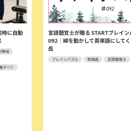
VAD患者さん
ARTブレインパズル：Re｜＃
FitNs.NEWS＃1
単語にしてください。 ｜笹岡
FitNs.
循環器疾
心筋梗塞
心不全
言語聴覚士