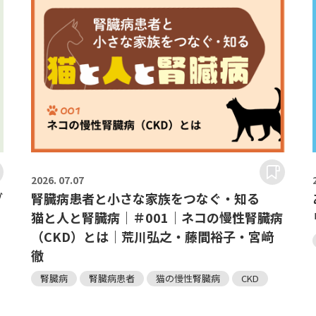
2026.
07.07
ブ
腎臓病患者と小さな家族をつなぐ・知る
猫と人と腎臓病｜＃001｜ネコの慢性腎臓病
（CKD）とは｜荒川弘之・藤間裕子・宮﨑
徹
腎臓病
腎臓病患者
猫の慢性腎臓病
CKD