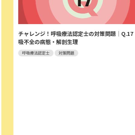
題｜Q.17｜呼
【AI体力測定】複数の測定
測定できるフレイル予防クラ
企業発！メディカルスタッフに届け！
リハビリ
産業保健
高齢者看
退院調整・地域医療連携
高齢者介