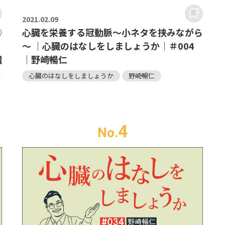
2021.
02.09
①
心臓を栄養する冠動脈～小ネタを挟みながら
～ ｜心臓のはなしをしましょうか｜＃004
臓
｜野崎暢仁
仁
心臓のはなしをしましょうか
野崎暢仁
4
No.