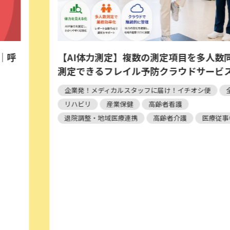
項目を多人数同時に自動
言語聴覚士が贈る ST
ウドサービス
092｜線を動かして英
岳
イチオシ便
全領域
護
ブレインパズル
笹岡岳
護
医療従事者すべて