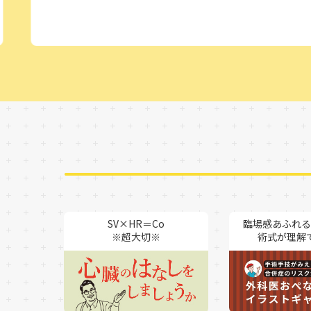
SV×HR＝Co
臨場感あふれる
※超大切※
術式が理解