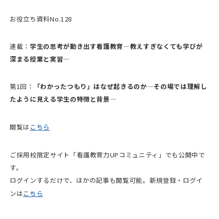
お役立ち資料No.128
連載：
学生の思考が動き出す看護教育―教えすぎなくても学びが
深まる授業と実習―
第1回：
「わかったつもり」はなぜ起きるのか—その場では理解し
たように見える学生の特徴と背景—
閲覧は
こちら
ご採用校限定サイト「看護教育力UPコミュニティ」でも公開中で
す。
ログインするだけで、ほかの記事も閲覧可能。新規登録・ログイ
ンは
こちら