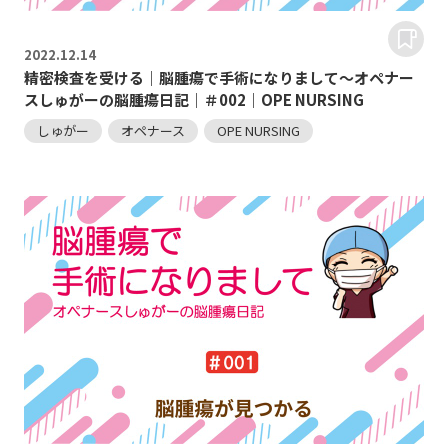
2022.
12.14
精密検査を受ける｜脳腫瘍で手術になりまして～オペナー
スしゅがーの脳腫瘍日記｜＃002｜OPE NURSING
しゅがー
オペナース
OPE NURSING