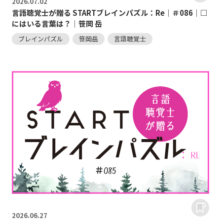
2026.
07.02
言語聴覚士が贈る STARTブレインパズル：Re｜＃086｜□
にはいる言葉は？｜笹岡 岳
ブレインパズル
笹岡岳
言語聴覚士
2026.
06.27