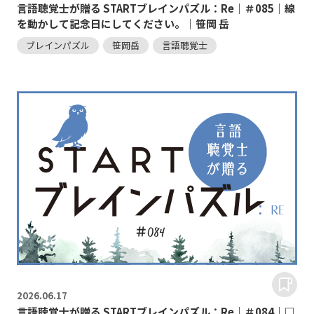
言語聴覚士が贈る STARTブレインパズル：Re｜＃085｜線
を動かして記念日にしてください。｜笹岡 岳
ブレインパズル
笹岡岳
言語聴覚士
2026.
06.17
言語聴覚士が贈る STARTブレインパズル：Re｜＃084｜□