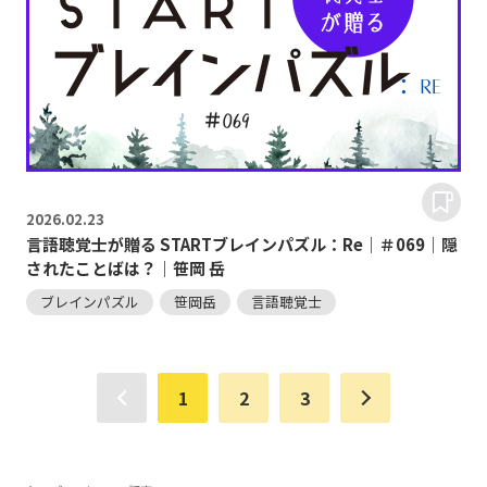
2026.
02.23
言語聴覚士が贈る STARTブレインパズル：Re｜＃069｜隠
されたことばは？｜笹岡 岳
ブレインパズル
笹岡岳
言語聴覚士
1
2
3