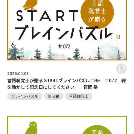
2026.
04.03
言語聴覚士が贈る STARTブレインパズル：Re｜＃072｜線
を動かして記念日にしてください。｜笹岡 岳
ブレインパズル
笹岡岳
言語聴覚士