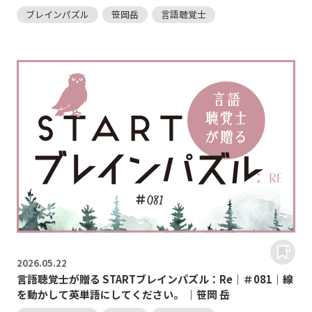
ブレインパズル
笹岡岳
言語聴覚士
2026.
05.22
言語聴覚士が贈る STARTブレインパズル：Re｜＃081｜線
を動かして英単語にしてください。 ｜笹岡 岳