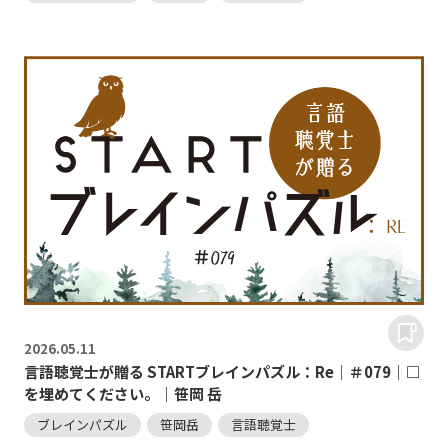
2026.
05.11
言語聴覚士が贈る STARTブレインパズル：Re｜＃079｜□
を埋めてください。｜笹岡 岳
ブレインパズル
笹岡岳
言語聴覚士