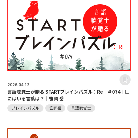
2026.
04.13
言語聴覚士が贈る STARTブレインパズル：Re｜＃074｜□
にはいる言葉は？｜笹岡 岳
ブレインパズル
笹岡岳
言語聴覚士