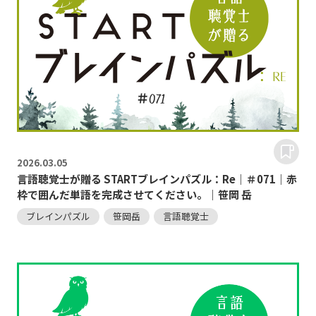
2026.
03.05
言語聴覚士が贈る STARTブレインパズル：Re｜＃071｜赤
枠で囲んだ単語を完成させてください。｜笹岡 岳
ブレインパズル
笹岡岳
言語聴覚士