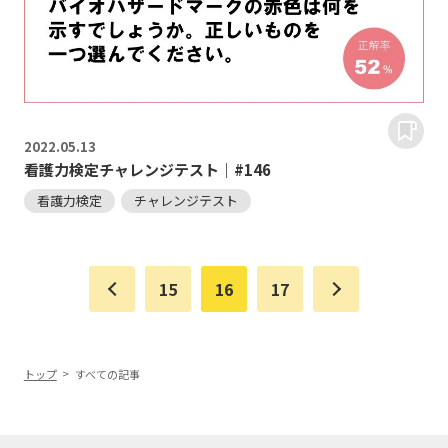
2022.
05.13
看護力検定チャレンジテスト｜#146
看護力検定
チャレンジテスト
15
16
17
トップ
すべての記事