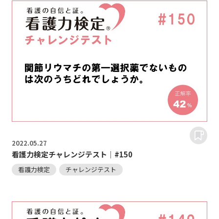
2022.
05.27
看護力検定チャレンジテスト｜#150
看護力検定
チャレンジテスト