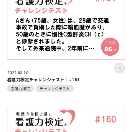
2022.
08.10
看護力検定チャレンジテスト｜#161
看護力検定
チャレンジテスト