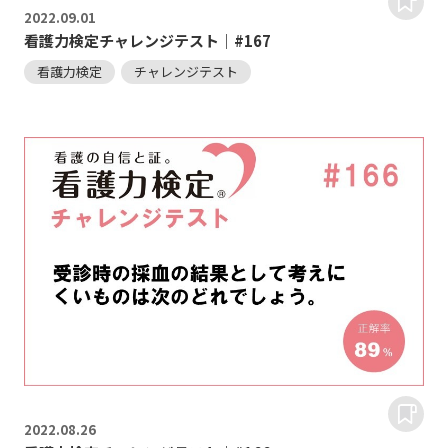
2022.
09.01
看護力検定チャレンジテスト｜#167
看護力検定
チャレンジテスト
2022.
08.26