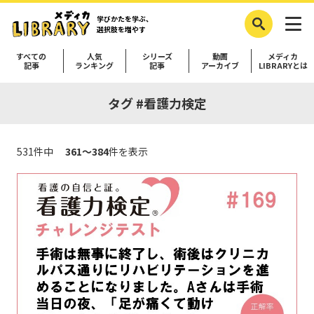
学びかたを学ぶ、
選択肢を増やす
すべての
人気
シリーズ
動画
メディカ
記事
ランキング
記事
アーカイブ
LIBRARYとは
タグ #看護力検定
531件中
361～384
件を表示