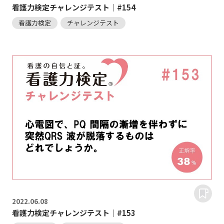
看護力検定チャレンジテスト｜#154
看護力検定
チャレンジテスト
2022.
06.08
看護力検定チャレンジテスト｜#153