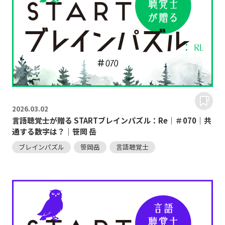
2026.
03.02
言語聴覚士が贈る STARTブレインパズル：Re｜＃070｜共
通する数字は？｜笹岡 岳
ブレインパズル
笹岡岳
言語聴覚士