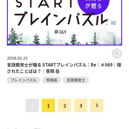
2026.
02.23
言語聴覚士が贈る STARTブレインパズル：Re｜＃069｜隠
されたことばは？｜笹岡 岳
ブレインパズル
笹岡岳
言語聴覚士
1
2
3