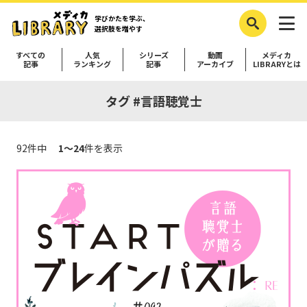
学びかたを学ぶ、
選択肢を増やす
すべての
人気
シリーズ
動画
メディカ
記事
ランキング
記事
アーカイブ
LIBRARYとは
タグ #言語聴覚士
92件中
1～24
件を表示