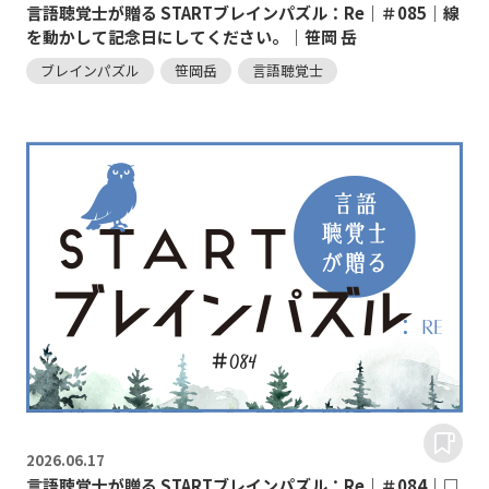
言語聴覚士が贈る STARTブレインパズル：Re｜＃085｜線
を動かして記念日にしてください。｜笹岡 岳
ブレインパズル
笹岡岳
言語聴覚士
2026.
06.17
言語聴覚士が贈る STARTブレインパズル：Re｜＃084｜□