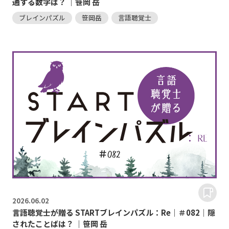
通する数字は？ ｜笹岡 岳
ブレインパズル
笹岡岳
言語聴覚士
2026.
06.02
言語聴覚士が贈る STARTブレインパズル：Re｜＃082｜隠
されたことばは？ ｜笹岡 岳