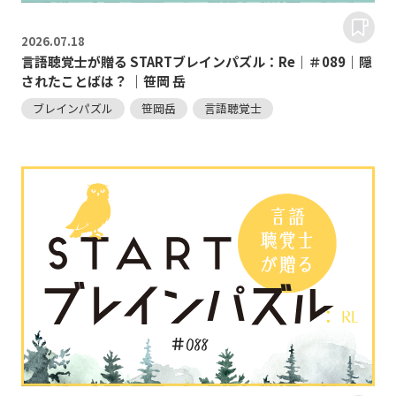
2026.
07.18
言語聴覚士が贈る STARTブレインパズル：Re｜＃089｜隠
されたことばは？ ｜笹岡 岳
ブレインパズル
笹岡岳
言語聴覚士