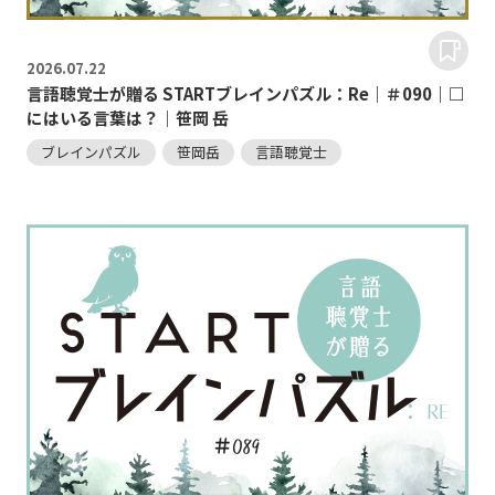
2026.
07.22
言語聴覚士が贈る STARTブレインパズル：Re｜＃090｜□
にはいる言葉は？｜笹岡 岳
ブレインパズル
笹岡岳
言語聴覚士