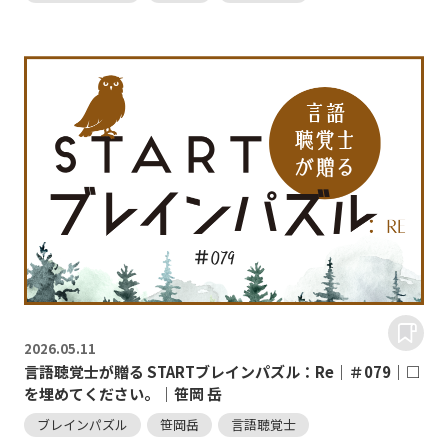
2026.
05.11
言語聴覚士が贈る STARTブレインパズル：Re｜＃079｜□
を埋めてください。｜笹岡 岳
ブレインパズル
笹岡岳
言語聴覚士