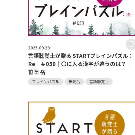
2025.
09.29
言語聴覚士が贈る STARTブレインパズル：
Re｜＃050｜〇に入る漢字が違うのは？｜
笹岡 岳
ブレインパズル
笹岡岳
言語聴覚士