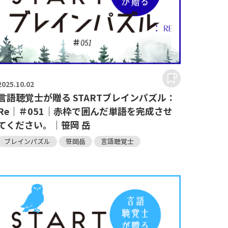
2025.
10.02
言語聴覚士が贈る STARTブレインパズル：
Re｜＃051｜赤枠で囲んだ単語を完成させ
てください。｜笹岡 岳
ブレインパズル
笹岡岳
言語聴覚士