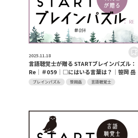
2025.
11.18
言語聴覚士が贈る STARTブレインパズル：
Re｜＃059｜□にはいる言葉は？｜笹岡 岳
ブレインパズル
笹岡岳
言語聴覚士