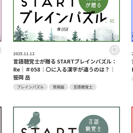
2025.
11.12
言語聴覚士が贈る STARTブレインパズル：
Re｜＃058｜〇に入る漢字が違うのは？｜
笹岡 岳
ブレインパズル
笹岡岳
言語聴覚士