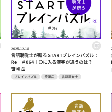
2025.
12.18
言語聴覚士が贈る STARTブレインパズル：
Re｜＃064｜〇に入る漢字が違うのは？｜
笹岡 岳
ブレインパズル
笹岡岳
言語聴覚士