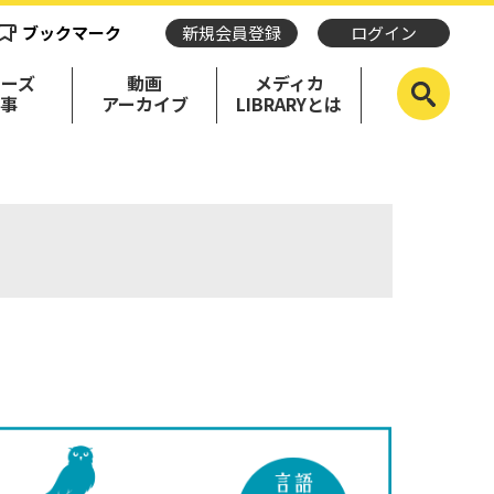
ブックマーク
新規会員登録
ログイン
リーズ
動画
メディカ
記事
アーカイブ
LIBRARYとは