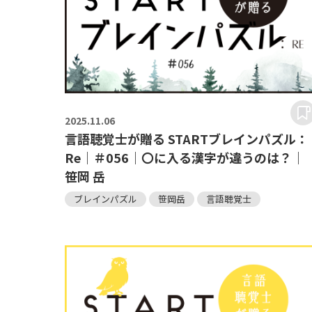
2025.
11.06
言語聴覚士が贈る STARTブレインパズル：
Re｜＃056｜〇に入る漢字が違うのは？｜
笹岡 岳
ブレインパズル
笹岡岳
言語聴覚士