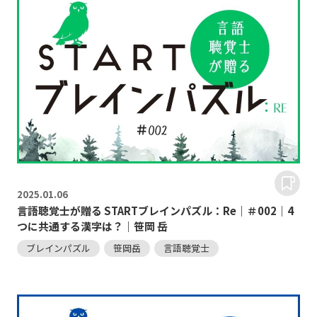
2025.
01.06
言語聴覚士が贈る STARTブレインパズル：Re｜＃002｜4
つに共通する漢字は？｜笹岡 岳
ブレインパズル
笹岡岳
言語聴覚士