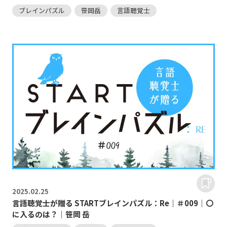
ブレインパズル
笹岡岳
言語聴覚士
2025.
02.25
言語聴覚士が贈る STARTブレインパズル：Re｜＃009｜〇
に入るのは？｜笹岡 岳