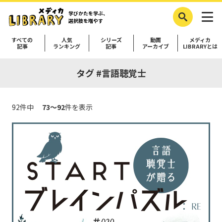
学びかたを学ぶ、
選択肢を増やす
すべての
人気
シリーズ
動画
メディカ
記事
ランキング
記事
アーカイブ
LIBRARYとは
タグ #言語聴覚士
92件中
73～92
件を表示