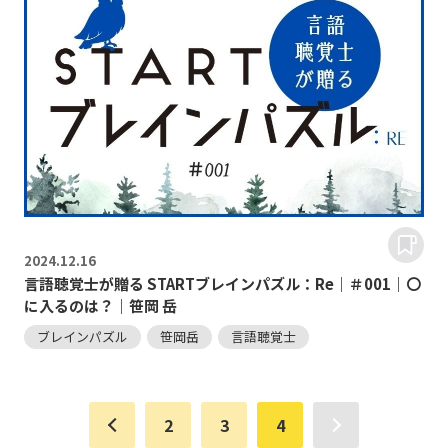
2024.
12.16
言語聴覚士が贈る STARTブレインパズル：Re｜＃001｜〇
に入るのは？｜笹岡 岳
ブレインパズル
笹岡岳
言語聴覚士
2
3
4