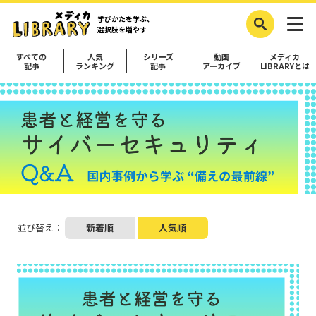
学びかたを学ぶ、
選択肢を増やす
すべての
人気
シリーズ
動画
メディカ
記事
ランキング
記事
アーカイブ
LIBRARYとは
並び替え：
新着順
人気順