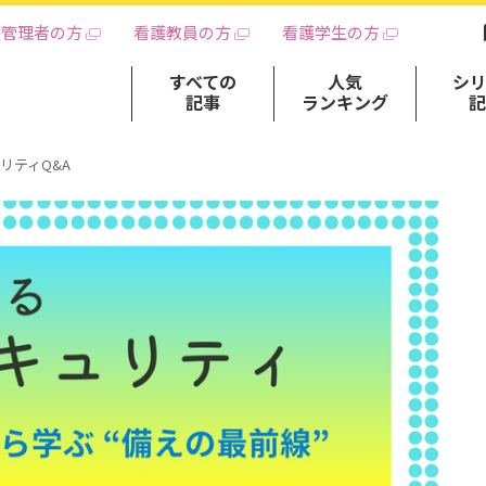
護管理者の方
看護教員の方
看護学生の方
すべての
人気
シ
記事
ランキング
リティQ&A