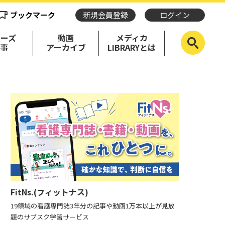
ブックマーク
新規会員登録
ログイン
リーズ
動画
メディカ
記事
アーカイブ
LIBRARYとは
FitNs.(フィットナス)
19領域の看護専門誌3年分の記事や動画1万本以上が見放
題のサブスク学習サービス