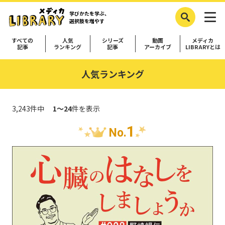
学びかたを学ぶ、
選択肢を増やす
すべての
人気
シリーズ
動画
メディカ
記事
ランキング
記事
アーカイブ
LIBRARYとは
人気ランキング
3,243件中
1～24
件を表示
1
No.