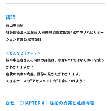
講師
藤山美由紀
社会医療法人宏潤会 大同病院 退院支援課 / 脳卒中リハビリテー
ション看護 認定看護師
＜どんなセミナー？＞
脳卒中患者さんの麻痺の評価は、なぜMMTではなくBRSを使う
かわかりますか？
症状の実際や病態、画像の見かたがわかります。
できるナースの“アセスメント力”を身につけよう！
配信｜CHAPTER 4： 脈拍の異常と意識障害