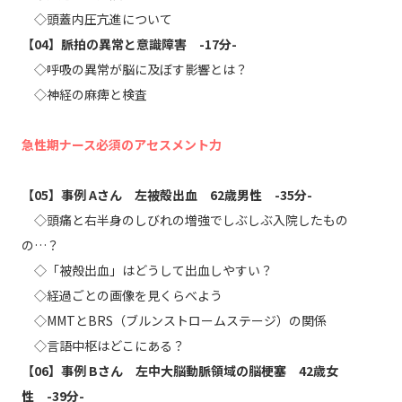
◇頭蓋内圧亢進について
【04】脈拍の異常と意識障害 -17分-
◇呼吸の異常が脳に及ぼす影響とは？
◇神経の麻痺と検査
急性期ナース必須のアセスメント力
【05】事例 Aさん 左被殻出血 62歳男性 -35分-
◇頭痛と右半身のしびれの増強でしぶしぶ入院したもの
の…？
◇「被殻出血」はどうして出血しやすい？
◇経過ごとの画像を見くらべよう
◇MMTとBRS（ブルンストロームステージ）の関係
◇言語中枢はどこにある？
【06】事例 Bさん 左中大脳動脈領域の脳梗塞 42歳女
性 -39分-