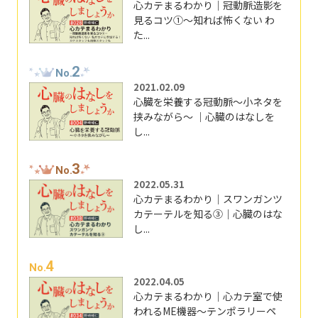
心カテまるわかり｜冠動脈造影を
見るコツ①～知れば怖くない わ
た...
2
No.
2021.02.09
心臓を栄養する冠動脈～小ネタを
挟みながら～ ｜心臓のはなしを
し...
3
No.
2022.05.31
心カテまるわかり｜スワンガンツ
カテーテルを知る③｜心臓のはな
し...
4
No.
2022.04.05
心カテまるわかり｜心カテ室で使
われるME機器～テンポラリーペ