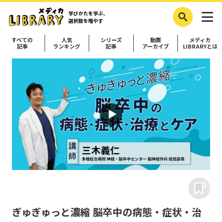
学びかたを学ぶ、
選択肢を増やす
すべての
人気
シリーズ
動画
メディカ
記事
ランキング
記事
アーカイブ
LIBRARYとは
ぎゅぎゅっと濃縮 脳卒中の病態・症状・治