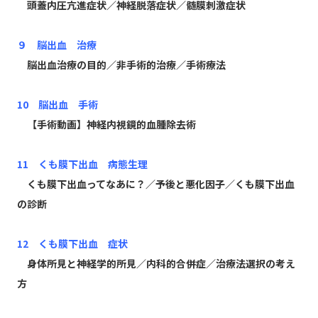
頭蓋内圧亢進症状／神経脱落症状／髄膜刺激症状
９ 脳出血 治療
脳出血治療の目的／非手術的治療／手術療法
10 脳出血 手術
【手術動画】神経内視鏡的血腫除去術
11 くも膜下出血 病態生理
くも膜下出血ってなあに？／予後と悪化因子／くも膜下出血
の診断
12 くも膜下出血 症状
身体所見と神経学的所見／内科的合併症／治療法選択の考え
方