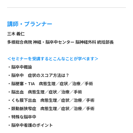
講師・プランナー
三木 義仁
多根総合病院 神経・脳卒中センター 脳神経外科 統括部長
＜セミナーを受講するとこんなことが学べます＞
・脳卒中概論
・脳卒中 症状のスコア方法は？
・脳梗塞・TIA 病態生理／症状／治療／手術
・脳出血 病態生理／症状／治療／手術
・くも膜下出血 病態生理／症状／治療／手術
・頚動脈狭窄症 病態生理／症状／治療／手術
・特殊な脳卒中
・脳卒中看護のポイント