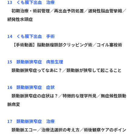
13 くも膜下出血 治療
初期治療・術前管理／再出血予防処置／遅発性脳血管攣縮／
続発性水頭症
14 くも膜下出血 手術
【手術動画】脳動脈瘤頚部クリッピング術／コイル塞栓術
15 頚動脈狭窄症 病態生理
頚動脈狭窄症ってなあに？／頚動脈が狭窄して起こること
16 頚動脈狭窄症 症状
頚動脈狭窄症の症状は？／特徴的な理学所見／無症候性頚動
脈病変
17 頚動脈狭窄症 治療
頚動脈エコー／治療法選択の考え方／術後観察ケアのポイン