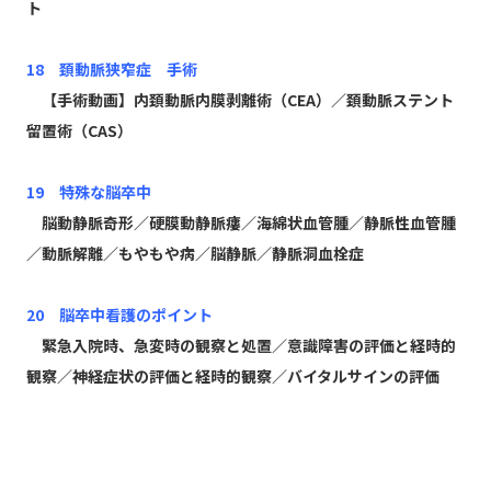
ト
18 頚動脈狭窄症 手術
【手術動画】内頚動脈内膜剥離術（CEA）／頚動脈ステント
留置術（CAS）
19 特殊な脳卒中
脳動静脈奇形／硬膜動静脈瘻／海綿状血管腫／静脈性血管腫
／動脈解離／もやもや病／脳静脈／静脈洞血栓症
20 脳卒中看護のポイント
緊急入院時、急変時の観察と処置／意識障害の評価と経時的
観察／神経症状の評価と経時的観察／バイタルサインの評価