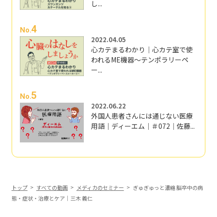
し...
4
No.
2022.04.05
心カテまるわかり｜心カテ室で使
われるME機器～テンポラリーペ
ー...
5
No.
2022.06.22
外国人患者さんには通じない医療
用語｜ディーエム｜＃072｜佐藤...
トップ
すべての動画
メディカのセミナー
ぎゅぎゅっと濃縮 脳卒中の病
態・症状・治療とケア｜三木 義仁