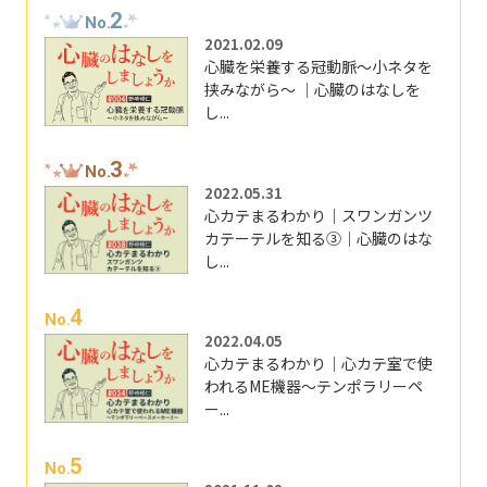
2
No.
2021.02.09
心臓を栄養する冠動脈～小ネタを
挟みながら～ ｜心臓のはなしを
し...
3
No.
2022.05.31
心カテまるわかり｜スワンガンツ
カテーテルを知る③｜心臓のはな
し...
4
No.
2022.04.05
心カテまるわかり｜心カテ室で使
われるME機器～テンポラリーペ
ー...
5
No.