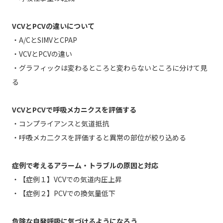
VCVとPCVの違いについて
・A/CとSIMVとCPAP
・VCVとPCVの違い
・グラフィックは変わるところと変わらないところに分けて見
る
VCVとPCVで呼吸メカニクスを評価する
・コンプライアンスと気道抵抗
・呼吸メカ二クスを評価すると異常の部位が絞り込める
症例で考えるアラーム・トラブルの原因と対応
・【症例１】VCVでの気道内圧上昇
・【症例２】PCVでの換気量低下
危険な自発呼吸に気づけるようになろう