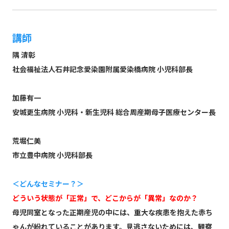
講師
隅 清彰
社会福祉法人石井記念愛染園附属愛染橋病院 小児科部長
加藤有一
安城更生病院 小児科・新生児科 総合周産期母子医療センター長
荒堀仁美
市立豊中病院 小児科部長
＜どんなセミナー？＞
どういう状態が「正常」で、どこからが「異常」なのか？
母児同室となった正期産児の中には、重大な疾患を抱えた赤ち
ゃんが紛れていることがあります。見逃さないためには、観察