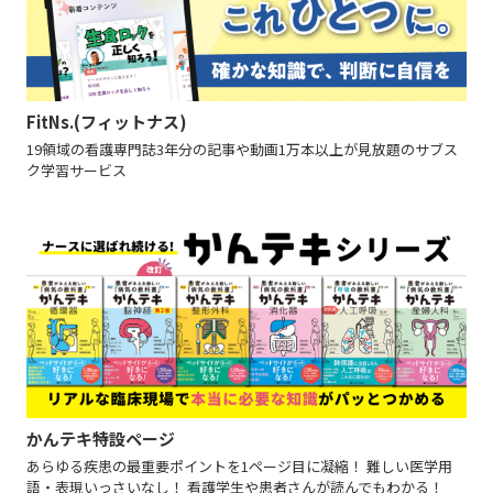
FitNs.(フィットナス)
19領域の看護専門誌3年分の記事や動画1万本以上が見放題のサブス
ク学習サービス
かんテキ特設ページ
あらゆる疾患の最重要ポイントを1ページ目に凝縮！ 難しい医学用
語・表現いっさいなし！ 看護学生や患者さんが読んでもわかる！