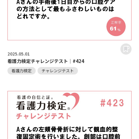
2025.
05.01
看護力検定チャレンジテスト｜#424
看護力検定
チャレンジテスト