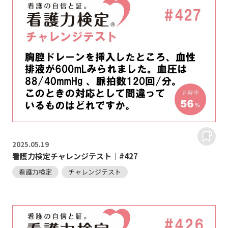
2025.
05.19
看護力検定チャレンジテスト｜#427
看護力検定
チャレンジテスト