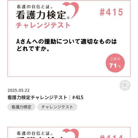
2025.
03.22
看護力検定チャレンジテスト｜#415
看護力検定
チャレンジテスト