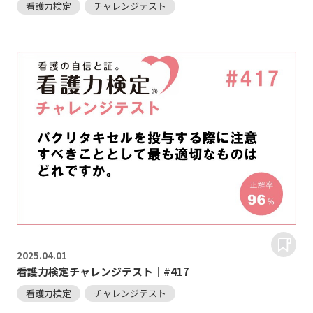
看護力検定
チャレンジテスト
2025.
04.01
看護力検定チャレンジテスト｜#417
看護力検定
チャレンジテスト