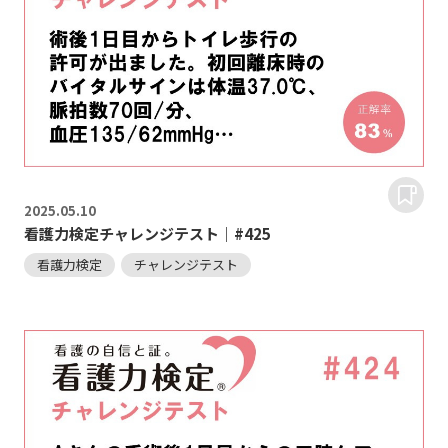
2025.
05.10
看護力検定チャレンジテスト｜#425
看護力検定
チャレンジテスト