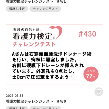
看護力検定チャレンジテスト｜#431
看護力検定
チャレンジテスト
2025.
05.31
看護力検定チャレンジテスト｜#430
看護力検定
チャレンジテスト