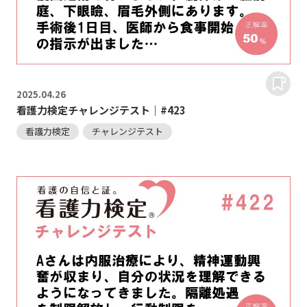
2025.
04.26
看護力検定チャレンジテスト｜#423
看護力検定
チャレンジテスト