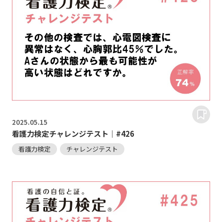
2025.
05.15
看護力検定チャレンジテスト｜#426
看護力検定
チャレンジテスト