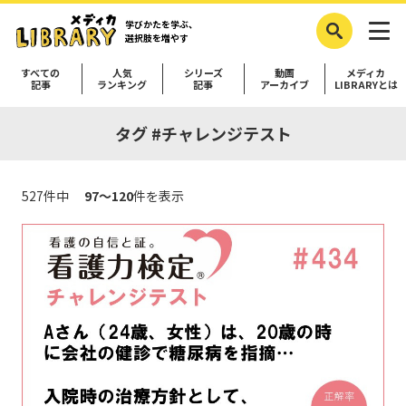
学びかたを学ぶ、
選択肢を増やす
すべての
人気
シリーズ
動画
メディカ
記事
ランキング
記事
アーカイブ
LIBRARYとは
タグ #チャレンジテスト
527件中
97～120
件を表示