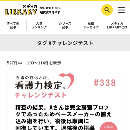
学びかたを学ぶ、
選択肢を増やす
すべての
人気
シリーズ
動画
メディカ
記事
ランキング
記事
アーカイブ
LIBRARYとは
タグ #チャレンジテスト
527件中
193～216
件を表示