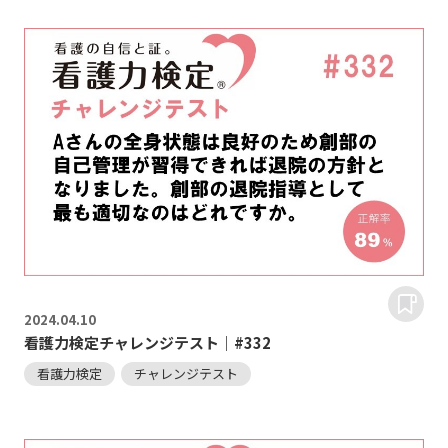
2024.
04.10
看護力検定チャレンジテスト｜#332
看護力検定
チャレンジテスト