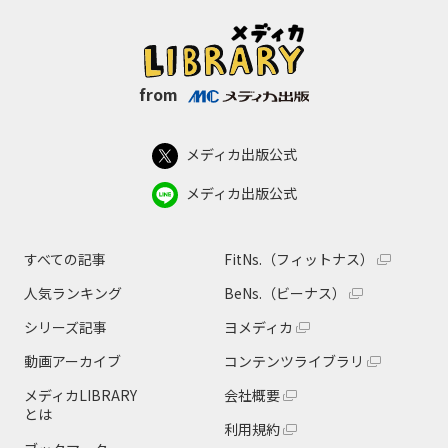
from
メディカ出版公式
メディカ出版公式
すべての記事
FitNs.（フィットナス）
人気ランキング
BeNs.（ビーナス）
シリーズ記事
ヨメディカ
動画アーカイブ
コンテンツライブラリ
メディカLIBRARY
会社概要
とは
利用規約