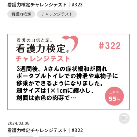
看護力検定チャレンジテスト｜#323
看護力検定
チャレンジテスト
2024.
03.06
看護力検定チャレンジテスト｜#322