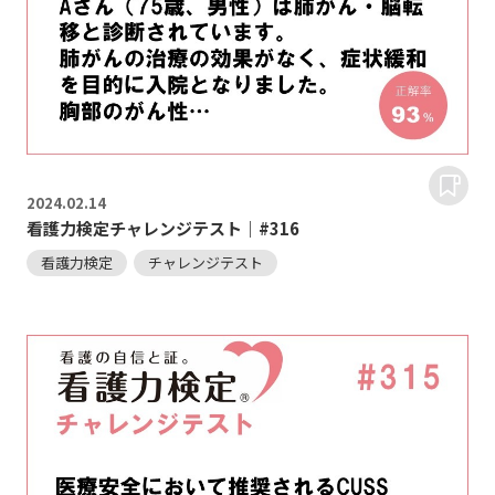
2024.
02.14
看護力検定チャレンジテスト｜#316
看護力検定
チャレンジテスト