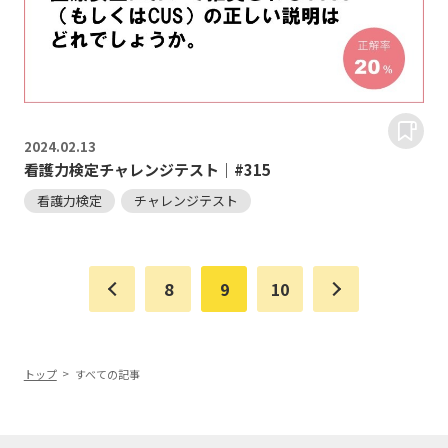
2024.
02.13
看護力検定チャレンジテスト｜#315
看護力検定
チャレンジテスト
8
9
10
トップ
すべての記事