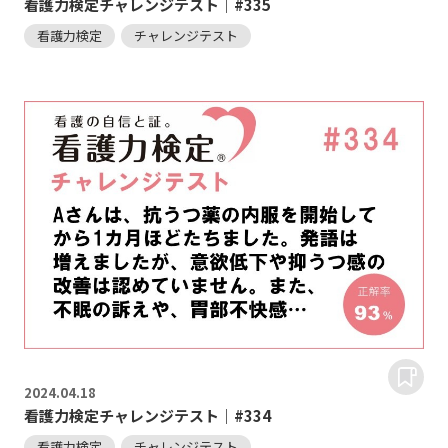
看護力検定チャレンジテスト｜#335
看護力検定
チャレンジテスト
2024.
04.18
看護力検定チャレンジテスト｜#334
看護力検定
チャレンジテスト