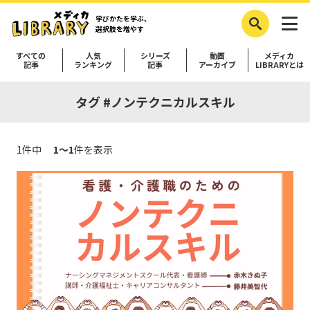
学びかたを学ぶ、
選択肢を増やす
すべての
人気
シリーズ
動画
メディカ
記事
ランキング
記事
アーカイブ
LIBRARYとは
タグ #ノンテクニカルスキル
1件中
1～1
件を表示