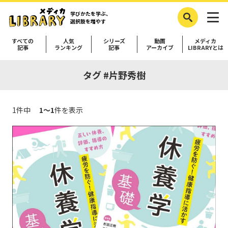
学びかたを学ぶ、
選択肢を増やす
すべての
人気
シリーズ
動画
メディカ
記事
ランキング
記事
アーカイブ
LIBRARYとは
タグ #片野秀樹
1件中
1～1
件を表示