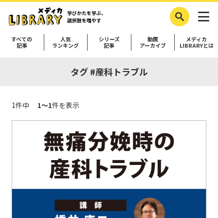
学びかたを学ぶ、
選択肢を増やす
すべての
人気
シリーズ
動画
メディカ
記事
ランキング
記事
アーカイブ
LIBRARYとは
タグ #産科トラブル
1件中
1～1
件を表示