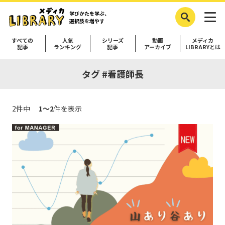
学びかたを学ぶ、
選択肢を増やす
すべての
人気
シリーズ
動画
メディカ
記事
ランキング
記事
アーカイブ
LIBRARYとは
タグ #看護師長
2件中
1～2
件を表示