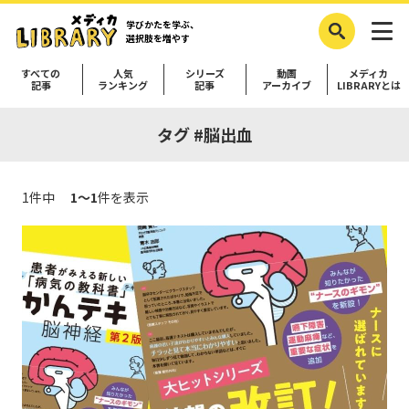
学びかたを学ぶ、
選択肢を増やす
すべての
人気
シリーズ
動画
メディカ
記事
ランキング
記事
アーカイブ
LIBRARYとは
タグ #脳出血
1件中
1～1
件を表示