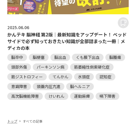
2025.
06.06
かんテキ 脳神経 第2版｜最新知識をアップデート！ ベッド
サイドで必ず知っておきたい知識が全部詰まった一冊｜メ
ディカの本
脳卒中
脳梗塞
脳出血
くも膜下出血
脳腫瘍
頭部外傷
パーキンソン病
筋萎縮性側索硬化症
筋ジストロフィー
てんかん
水頭症
認知症
意識障害
頭蓋内圧亢進
脳ヘルニア
高次脳機能障害
けいれん
運動麻痺
嚥下障害
トップ
すべての記事