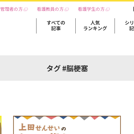
護管理者の方
看護教員の方
看護学生の方
すべての
人気
シ
記事
ランキング
タグ #脳梗塞