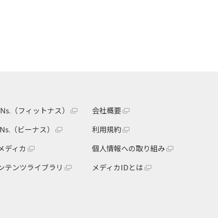
itNs.（フィットナス）
会社概要
eNs.（ビーナス）
利用規約
メディカ
個人情報への取り組み
ンテンツライブラリ
メディカIDとは