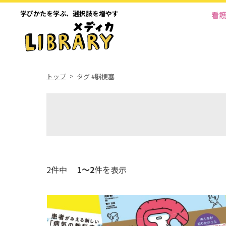
学びかたを学ぶ、
選択肢を増やす
看
トップ
タグ #脳梗塞
2件中
1～2
件を表示