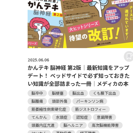
2025.
06.06
かんテキ 脳神経 第2版｜最新知識をアップ
デート！ ベッドサイドで必ず知っておきた
い知識が全部詰まった一冊｜メディカの本
脳卒中
脳梗塞
脳出血
くも膜下出血
脳腫瘍
頭部外傷
パーキンソン病
筋萎縮性側索硬化症
筋ジストロフィー
てんかん
水頭症
認知症
意識障害
頭蓋内圧亢進
脳ヘルニア
高次脳機能障害