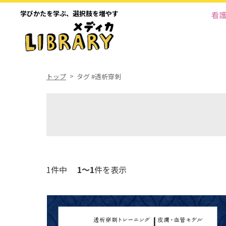
学びかたを学ぶ、
選択肢を増やす
看
トップ
タグ #透析穿刺
1件中
1～1
件を表示