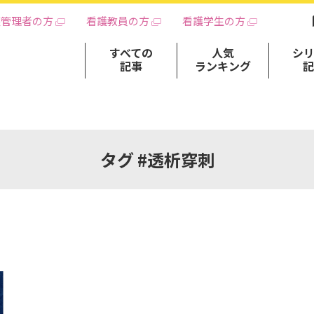
護管理者の方
看護教員の方
看護学生の方
すべての
人気
シ
記事
ランキング
タグ #透析穿刺