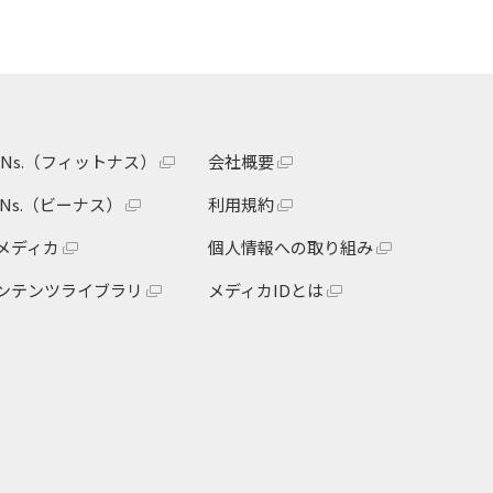
itNs.（フィットナス）
会社概要
eNs.（ビーナス）
利用規約
メディカ
個人情報への取り組み
ンテンツライブラリ
メディカIDとは