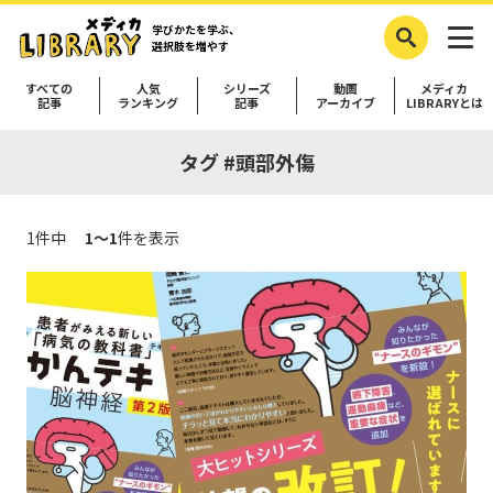
学びかたを学ぶ、
選択肢を増やす
すべての
人気
シリーズ
動画
メディカ
記事
ランキング
記事
アーカイブ
LIBRARYとは
タグ #頭部外傷
1件中
1～1
件を表示