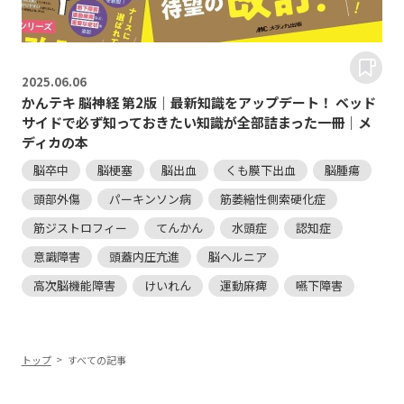
2025.
06.06
かんテキ 脳神経 第2版｜最新知識をアップデート！ ベッド
サイドで必ず知っておきたい知識が全部詰まった一冊｜メ
ディカの本
脳卒中
脳梗塞
脳出血
くも膜下出血
脳腫瘍
頭部外傷
パーキンソン病
筋萎縮性側索硬化症
筋ジストロフィー
てんかん
水頭症
認知症
意識障害
頭蓋内圧亢進
脳ヘルニア
高次脳機能障害
けいれん
運動麻痺
嚥下障害
トップ
すべての記事