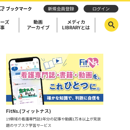
ブックマーク
新規会員登録
ログイン
リーズ
動画
メディカ
記事
アーカイブ
LIBRARYとは
FitNs.(フィットナス)
19領域の看護専門誌3年分の記事や動画1万本以上が見放
題のサブスク学習サービス