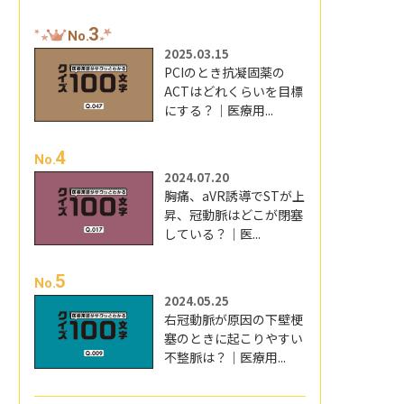
3
No.
2025.03.15
PCIのとき抗凝固薬の
ACTはどれくらいを目標
にする？｜医療用...
4
No.
2024.07.20
胸痛、aVR誘導でSTが上
昇、冠動脈はどこが閉塞
している？｜医...
5
No.
2024.05.25
右冠動脈が原因の下壁梗
塞のときに起こりやすい
不整脈は？｜医療用...