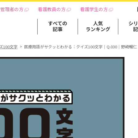
護管理者の方
看護教員の方
看護学生の方
すべての
人気
シ
記事
ランキング
100文字
医療用語がサクッとわかる：クイズ100文字｜Q.030｜野崎暢仁