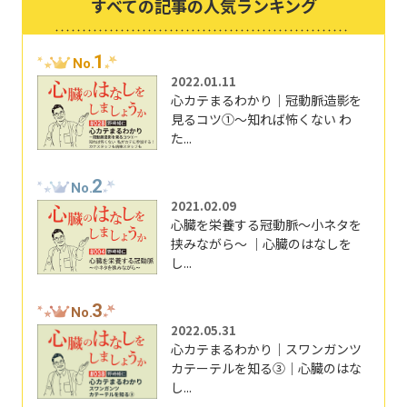
すべての記事の人気ランキング
1
No.
2022.01.11
心カテまるわかり｜冠動脈造影を
見るコツ①～知れば怖くない わ
た...
2
No.
2021.02.09
心臓を栄養する冠動脈～小ネタを
挟みながら～ ｜心臓のはなしを
し...
3
No.
2022.05.31
心カテまるわかり｜スワンガンツ
カテーテルを知る③｜心臓のはな
し...