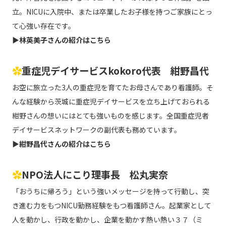
立。NICUに入院中、または卒業したお子様を持つご家族にとっ
て心強い存在です。
▶
林英美子さんの紹介はこちら
✿
重症児デイサービスkokoro代表 紺野昌代
お空に旅立った3人の重症児を育てたお母さんであり看護師。そ
んな経験から茨城に重症児デイサービスを立ち上げておられる
紺野さんの想いにはとても強いものを感じます。全国重症児者
デイサービスネットワークの副代表も務めています。
▶
紺野昌代さんの紹介はこちら
✿
NPO法人にこり理事長 松丸実奈
「おうちに帰ろう」という強いメッセージを持って行動し、突
き進む力をもつNICU勤務経験をもつ看護師さん。起業家として
人を動かし、行政を動かし、企業を動かす熱い熱い３７（ミ