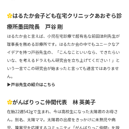
✿
はるたか会子ども在宅クリニックあおぞら診
療所墨田院長 戸谷 剛
はるたか会と言えば、小児在宅診療で超有名な前田浩利先生が
理事長を務める診療所です。はるたか会の中でもユニークなア
イデアを持つ戸谷先生の、「こんなこといいなら、できたらい
いな、を考えるドラえもん研究会を立ち上げてください！」と
いう一言でこの研究会が始まったと言っても過言ではありませ
ん。
▶
戸谷先生の紹介はこちら
✿
がんばりっこ仲間代表 林 英美子
在胎22週542gで生まれ、今は高校生になった太陽君のお母さ
ん。別名、太陽ママ。太陽君の出産をきっかけに未熟児や病
児、障害児を応援するコミュニティ「がんばりっこ仲間」を設