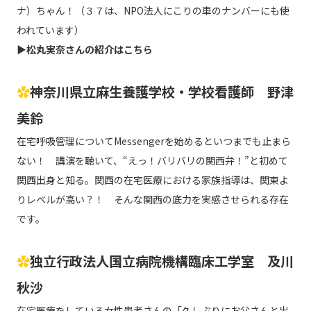
ナ）ちゃん！（３７は、NPO法人にこりの車のナンバーにも使
われています）
▶
松丸実奈さんの紹介はこちら
✿
神奈川県立麻生養護学校・学校看護師 野津
美鈴
在宅呼吸管理についてMessengerを始めるといつまでも止まら
ない！ 講演を聴いて、“えっ！バリバリの関西弁！”と初めて
関西出身と知る。関西の在宅医療における家族指導は、関東よ
りレベルが高い？！ そんな関西の底力を実感させられる存在
です。
✿
独立行政法人国立病院機構臨床工学室 及川
秋沙
在宅医療をしている女性患者さんの「久しぶりにお父さんと出