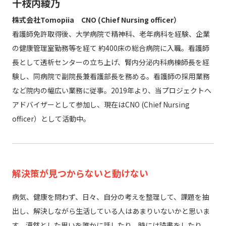
十枝内綾乃
株式会社Tomopiia CNO (Chief Nursing officer）
看護師免許取得後、大学病院で精神科、老年病科を経験、企業
の健康管理室勤務等を経て 約400床の総合病院に入職。看護師
長として透析センターの立ち上げ、腎内分泌内科病棟師長を経
験し、同病院で副院長兼看護部長を務める。看護師の採用業務
など院内の幅広い業務に従事。2019年より、当プロジェクトへ
アドバイザーとして参加し、現在はCNO (Chief Nursing
officer）として活動中。
解決策が見つからないと動けない
病気、健康を問わず、日々、自分の考えを整理して、課題を抽
出し、解決しながら生活している人はあまりいないかと思いま
す。漠然とした思いを誰かに話したり、時には読書をしたり、