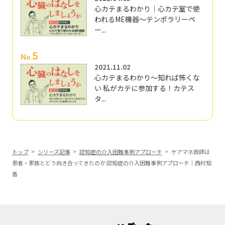
心カテまるわかり｜心カテ室で使
われるME機器～テンポラリーペ
ー...
5
No.
2021.11.02
心カテまるわかり～知れば怖くな
い 私がカテに参加する！カテス
タ...
トップ
シリーズ記事
認知症の介入困難事例アプローチ
ケアマネ医師は
患者・家族とどう向き合ってきたのか 認知症の介入困難事例アプローチ｜西村知
香