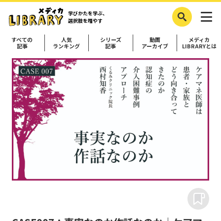
学びかたを学ぶ、
選択肢を増やす
すべての
人気
シリーズ
動画
メディカ
記事
ランキング
記事
アーカイブ
LIBRARYとは