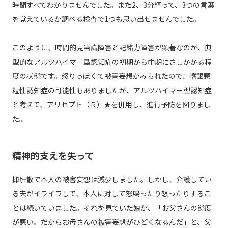
時間すべてわかりませんでした。また2、3分経って、3つの言葉
を覚えているか調べる検査で1つも思い出せませんでした。
このように、時間的見当識障害と記銘力障害が顕著なのが、典
型的なアルツハイマー型認知症の初期から中期にさしかかる程
度の状態です。怒りっぽくて被害妄想がみられたので、嗜銀顆
粒性認知症の可能性もありましたが、アルツハイマー型認知症
と考えて、アリセプト（Ｒ）★を併用し、進行予防を図りまし
た。
精神的支えを失って
抑肝散で本人の被害妄想は減少しました。しかし、介護してい
る夫がイライラして、本人に対して怒鳴ったり怒ったりするこ
とは続いていました。それを見ていた娘が、「お父さんの態度
が悪い。だからお母さんの被害妄想がひどくなるんだ」と、父