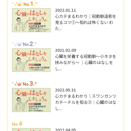
1
No.
2022.01.11
心カテまるわかり｜冠動脈造影を
見るコツ①～知れば怖くない わ
た...
2
No.
2021.02.09
心臓を栄養する冠動脈～小ネタを
挟みながら～ ｜心臓のはなしを
し...
3
No.
2022.05.31
心カテまるわかり｜スワンガンツ
カテーテルを知る③｜心臓のはな
し...
4
No.
2022.04.05