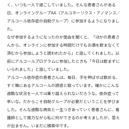
く、いつも一人で過ごしていました。そんな患者さんがある
日、オンライングループAA（アルコホーリクス・アノマンス／
アルコール依存症の自助グループ）に参加するようになりまし
た。
なぜ参加するようになったのか理由を聞くと、「ほかの患者さ
んから、オンラインに参加する時間だけでもお酒を飲まなくて
済むから参加しようと誘われたから」と話してくれました。以
前にアルコールプログラムに参加したときも「今日は飲まずに
いられました」と話していました。
アルコール依存症の患者さんは、毎日、手を伸ばせば飲める、
すぐ隣にあるアルコールの誘惑と戦っています。確かにこんな
過酷な状況を一人では乗り越えられないだろうな。依存症って
辛いな。だからこそ自助グループが必要だということを学びま
した。そんな過酷な病気と一生つきあっていく患者さんに、看
護師として微力ながら私に何ができるのか考えましたが、答え
が出ません。いまだに模索中です。