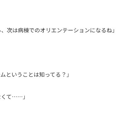
ら、次は病棟でのオリエンテーションになるね」
テムということは知ってる？」
なくて……」
」