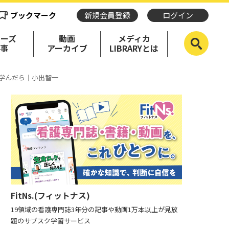
ブックマーク
新規会員登録
ログイン
リーズ
動画
メディカ
記事
アーカイブ
LIBRARYとは
学んだら｜小出智一
FitNs.(フィットナス)
19領域の看護専門誌3年分の記事や動画1万本以上が見放
題のサブスク学習サービス