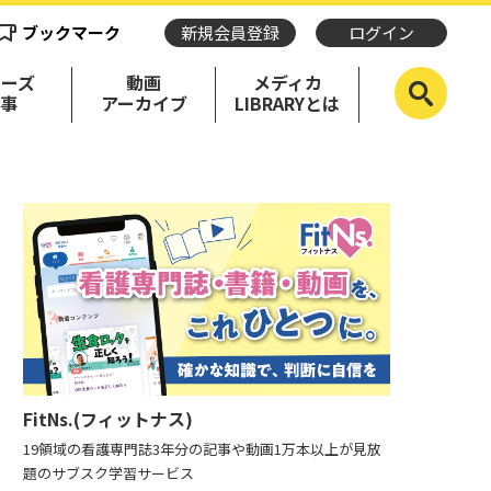
ブックマーク
新規会員登録
ログイン
リーズ
動画
メディカ
記事
アーカイブ
LIBRARYとは
FitNs.(フィットナス)
19領域の看護専門誌3年分の記事や動画1万本以上が見放
題のサブスク学習サービス