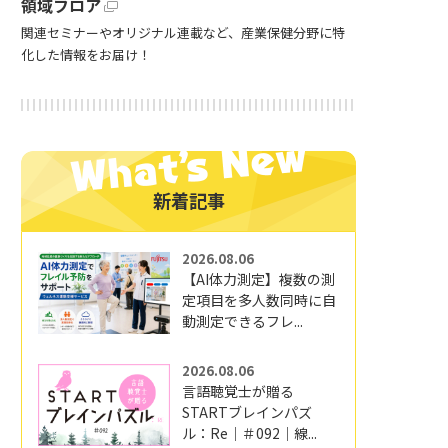
領域フロア
関連セミナーやオリジナル連載など、産業保健分野に特
化した情報をお届け！
新着記事
2026.08.06
【AI体力測定】複数の測
定項目を多人数同時に自
動測定できるフレ...
2026.08.06
言語聴覚士が贈る
STARTブレインパズ
ル：Re｜＃092｜線...