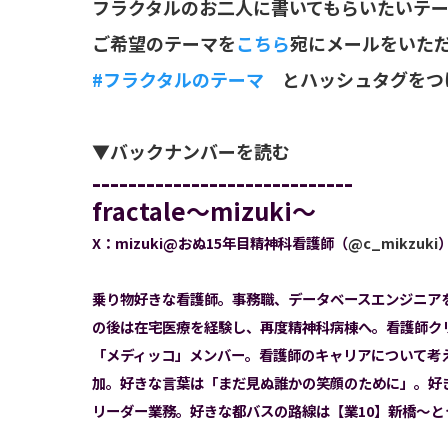
フラクタルのお二人に書いてもらいたいテー
ご希望のテーマを
こちら
宛にメールをいた
#フラクタルのテーマ
とハッシュタグをつ
▼バックナンバーを読む
-----------------------------
fractale～mizuki～
X：mizuki@おぬ15年目精神科看護師（
@c_mikzuki
乗り物好きな看護師。事務職、データベースエンジニア
の後は在宅医療を経験し、再度精神科病棟へ。看護師クリエ
「メディッコ」メンバー。看護師のキャリアについて考え
加。好きな言葉は「まだ見ぬ誰かの笑顔のために」。好き
リーダー業務。好きな都バスの路線は【業10】新橋～