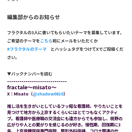
編集部からのお知らせ
フラクタルの3人に書いてもらいたいテーマを募集しています。
ご希望のテーマを
こちら
宛にメールをいただくか
#フラクタルのテーマ
とハッシュタグをつけてXでご投稿くだ
さい。
▼バックナンバーを読む
-----------------------------
fractale～misato～
X：Misato（
@shadow0810
）
推し活を生きがいとしているフッ軽な看護師。やりたいことを
見つけて地方から上京するくらいにはとてつもなくアクティ
ブ。看護師や医療職の交流会にも遠方からでも参加し、視野の
広がりや人との繋がりを感じるのが好き。慢性期、回復期に3
年、上京後糖尿病専門病院、整形外科病棟、コロナ関連の仕