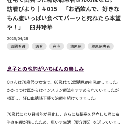
訪看びより｜＃015｜「お酒飲んで、好きな
もん腹いっぱい食べてパーッと死ねたら本望
や！」｜臼井玲華
2025/04/29
訪問看護
訪看
在宅
糖尿病
糖尿病患者
息子との晩酌がいちばんの楽しみ
Oさんは70歳代の女性で、60歳代で2型糖尿病を発症しました。
かかりつけ医からはインスリン療法をすすめられていましたが
拒否し、経口血糖降下薬で治療を続けてきました。
70歳代になり腎機能が悪化し、さらに脳梗塞を発症した際に右
半身麻痺が残ったため、車いす生活（要介護5）を送っていまし