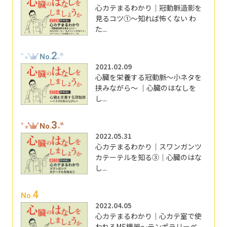
心カテまるわかり｜冠動脈造影を
見るコツ①～知れば怖くない わ
た...
2
No.
2021.02.09
心臓を栄養する冠動脈～小ネタを
挟みながら～ ｜心臓のはなしを
し...
3
No.
2022.05.31
心カテまるわかり｜スワンガンツ
カテーテルを知る③｜心臓のはな
し...
4
No.
2022.04.05
心カテまるわかり｜心カテ室で使
われるME機器～テンポラリーペ