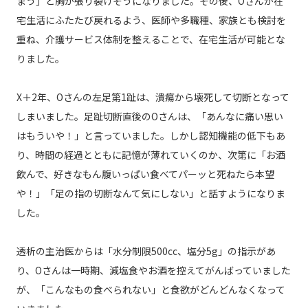
まう」と胸が張り裂けそうになりました。その後、Oさんが在
宅生活にふたたび戻れるよう、医師や多職種、家族とも検討を
重ね、介護サービス体制を整えることで、在宅生活が可能とな
りました。
X＋2年、Oさんの左足第1趾は、潰瘍から壊死して切断となって
しまいました。足趾切断直後のOさんは、「あんなに痛い思い
はもういや！」と言っていました。しかし認知機能の低下もあ
り、時間の経過とともに記憶が薄れていくのか、次第に「お酒
飲んで、好きなもん腹いっぱい食べてパーッと死ねたら本望
や！」「足の指の切断なんて気にしない」と話すようになりま
した。
透析の主治医からは「水分制限500cc、塩分5g」の指示があ
り、Oさんは一時期、減塩食やお酒を控えてがんばっていました
が、「こんなもの食べられない」と食欲がどんどんなくなって