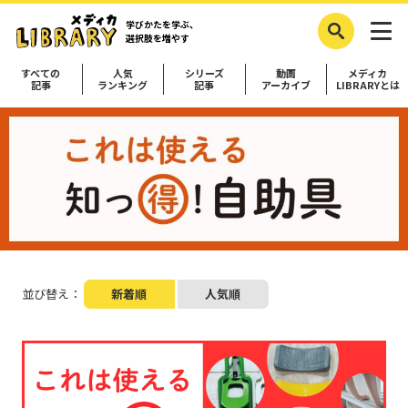
学びかたを学ぶ、
選択肢を増やす
すべての
人気
シリーズ
動画
メディカ
記事
ランキング
記事
アーカイブ
LIBRARYとは
並び替え：
新着順
人気順