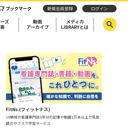
ブックマーク
新規会員登録
ログイン
リーズ
動画
メディカ
記事
アーカイブ
LIBRARYとは
FitNs.(フィットナス)
19領域の看護専門誌3年分の記事や動画1万本以上が見放
題のサブスク学習サービス