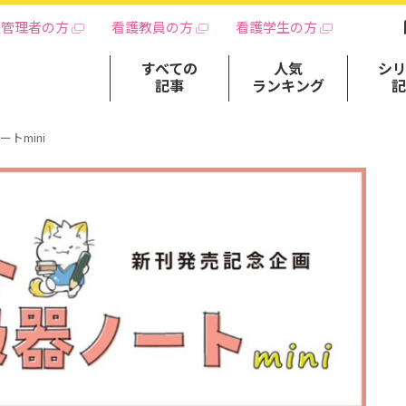
護管理者の方
看護教員の方
看護学生の方
すべての
人気
シ
記事
ランキング
トmini