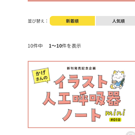
並び替え：
新着順
人気順
10件中
1～10
件を表示