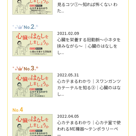
見るコツ①～知れば怖くない わ
た...
2
No.
2021.02.09
心臓を栄養する冠動脈～小ネタを
挟みながら～ ｜心臓のはなしを
し...
3
No.
2022.05.31
心カテまるわかり｜スワンガンツ
カテーテルを知る③｜心臓のはな
し...
4
No.
2022.04.05
心カテまるわかり｜心カテ室で使
われるME機器～テンポラリーペ
ー...