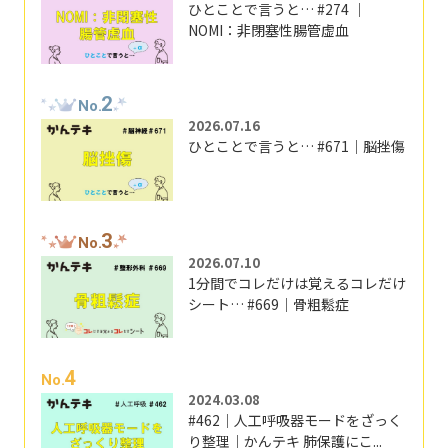
ひとことで言うと… #274 ｜
NOMI：非閉塞性腸管虚血
2
No.
2026.07.16
ひとことで言うと… #671｜脳挫傷
3
No.
2026.07.10
1分間でコレだけは覚えるコレだけ
シート… #669｜骨粗鬆症
4
No.
2024.03.08
#462｜人工呼吸器モードをざっく
り整理｜かんテキ 肺保護にこ...