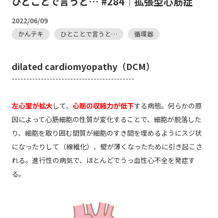
ひとことで言うと… #284｜拡張型心筋症
2022/06/09
かんテキ
ひとことで言うと…
循環器
dilated cardiomyopathy（DCM）
------------------------------------------
左心室が拡大
して、
心筋の収縮力が低下
する病態。何らかの原
因によって心筋細胞の性質が変化することで、細胞が脱落した
り、細胞を取り囲む間質が細胞のすき間を埋めるようにスジ状
になったりして（線維化）、壁が薄くなったために引き起こさ
れる。進行性の病気で、ほとんどでうっ血性心不全を発症す
る。