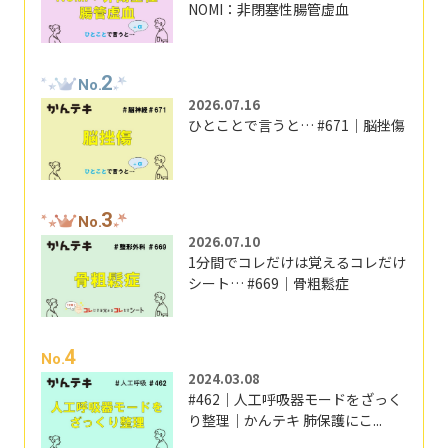
NOMI：非閉塞性腸管虚血
2
No.
2026.07.16
ひとことで言うと… #671｜脳挫傷
3
No.
2026.07.10
1分間でコレだけは覚えるコレだけ
シート… #669｜骨粗鬆症
4
No.
2024.03.08
#462｜人工呼吸器モードをざっく
り整理｜かんテキ 肺保護にこ...