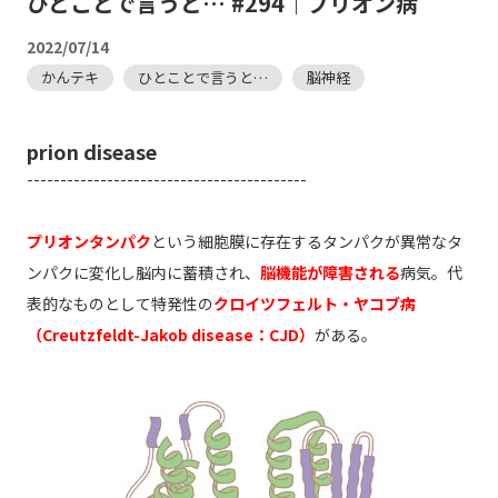
ひとことで言うと… #294｜プリオン病
2022/07/14
かんテキ
ひとことで言うと…
脳神経
prion disease
------------------------------------------
プリオンタンパク
という細胞膜に存在するタンパクが異常なタ
ンパクに変化し脳内に蓄積され、
脳機能が障害される
病気。代
表的なものとして特発性の
クロイツフェルト・ヤコブ病
（Creutzfeldt-Jakob disease：CJD）
がある。