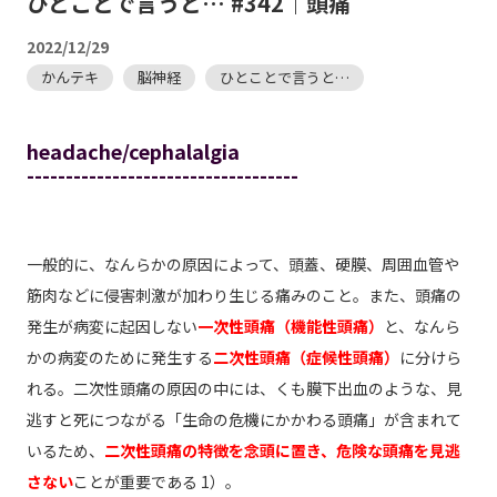
ひとことで言うと… #342｜頭痛
2022/12/29
かんテキ
脳神経
ひとことで言うと…
headache/cephalalgia
-----------------------------------
一般的に、なんらかの原因によって、頭蓋、硬膜、周囲血管や
筋肉などに侵害刺激が加わり生じる痛みのこと。また、頭痛の
発生が病変に起因しない
一次性頭痛（機能性頭痛）
と、なんら
かの病変のために発生する
二次性頭痛（症候性頭痛）
に分けら
れる。二次性頭痛の原因の中には、くも膜下出血のような、見
逃すと死につながる「生命の危機にかかわる頭痛」が含まれて
いるため、
二次性頭痛の特徴を念頭に置き、危険な頭痛を見逃
さない
ことが重要である 1）。