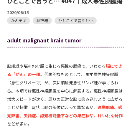
ひとことで言うと… #047｜成人悪性脳腫瘍
2020/06/15
かんテキ
脳神経
ひとことで言うと…
adult malignant brain tumor
---------------------------------------------------------
脳組織や脳を包む膜に生じる悪性の腫瘍で、いわゆる
脳にでき
る「がん」の一種
。代表的なものとして、まず悪性神経膠腫
（悪性グリオーマ）が、次に脳原発悪性リンパ腫が挙げられ
る。本項では悪性神経膠腫を中心に解説する。悪性神経膠腫は
増大スピードが速く、周りの正常な脳に染み込むように広がる
ことが特徴。症状は脳の部位によって異なるが、
運動麻痺、感
覚障害、失語症、認知機能低下などの巣症状や、けいれん発作
などが多い。