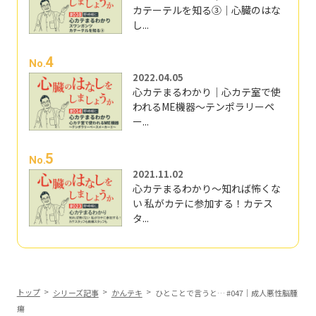
カテーテルを知る③｜心臓のはな
し...
4
No.
2022.04.05
心カテまるわかり｜心カテ室で使
われるME機器～テンポラリーペ
ー...
5
No.
2021.11.02
心カテまるわかり～知れば怖くな
い 私がカテに参加する！カテス
タ...
トップ
シリーズ記事
かんテキ
ひとことで言うと… #047｜成人悪性脳腫
瘍