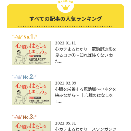
すべての記事の人気ランキング
1
No.
2022.01.11
心カテまるわかり｜冠動脈造影を
見るコツ①～知れば怖くない わ
た...
2
No.
2021.02.09
心臓を栄養する冠動脈～小ネタを
挟みながら～ ｜心臓のはなしを
し...
3
No.
2022.05.31
心カテまるわかり｜スワンガンツ