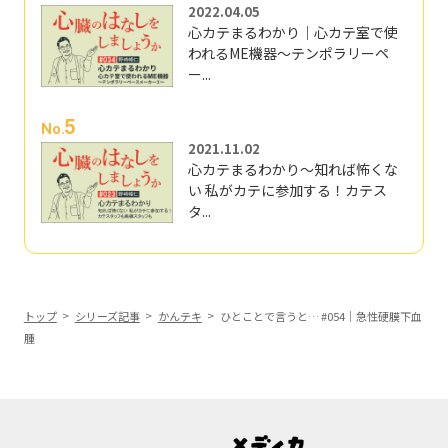
2022.04.05
心カテまるわかり｜心カテ室で使
われるME機器～テンポラリーペ
ー...
5
No.
2021.11.02
心カテまるわかり～知れば怖くな
い 私がカテに参加する！カテス
タ...
トップ
シリーズ記事
かんテキ
ひとことで言うと… #054｜急性硬膜下血
腫