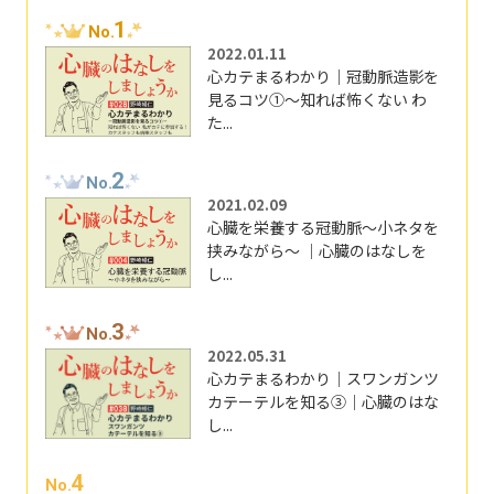
1
No.
2022.01.11
心カテまるわかり｜冠動脈造影を
見るコツ①～知れば怖くない わ
た...
2
No.
2021.02.09
心臓を栄養する冠動脈～小ネタを
挟みながら～ ｜心臓のはなしを
し...
3
No.
2022.05.31
心カテまるわかり｜スワンガンツ
カテーテルを知る③｜心臓のはな
し...
4
No.