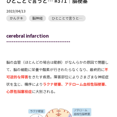
ひとことで言うと… #371｜脳梗塞
2023/04/13
かんテキ
脳神経
ひとことで言うと…
cerebral infarction
-----------------------------------
脳の血管（ほとんどの場合は動脈）がなんらかの原因で閉塞し
て、脳の細胞に栄養や酸素が行きわたらなくなり、最終的に
不
可逆的な障害
をきたす疾患。障害部位によりさまざまな神経症
状を生じ、機序により
ラクナ梗塞、アテローム血栓性脳梗塞、
心原性脳塞栓症
に大別される。