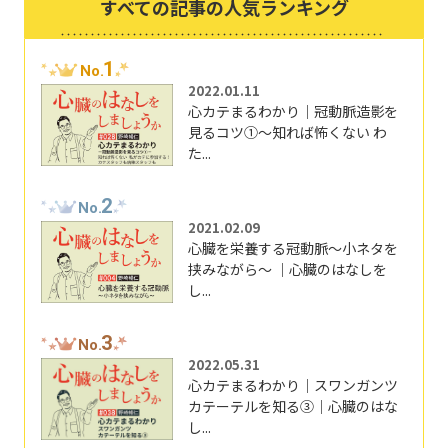
すべての記事の人気ランキング
1
No.
2022.01.11
心カテまるわかり｜冠動脈造影を
見るコツ①～知れば怖くない わ
た...
2
No.
2021.02.09
心臓を栄養する冠動脈～小ネタを
挟みながら～ ｜心臓のはなしを
し...
3
No.
2022.05.31
心カテまるわかり｜スワンガンツ
カテーテルを知る③｜心臓のはな
し...