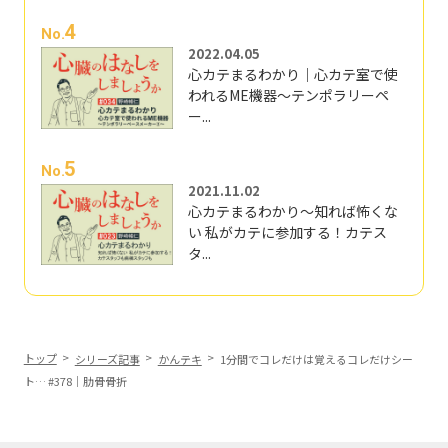
4
No.
2022.04.05
心カテまるわかり｜心カテ室で使
われるME機器～テンポラリーペ
ー...
5
No.
2021.11.02
心カテまるわかり～知れば怖くな
い 私がカテに参加する！カテス
タ...
トップ
シリーズ記事
かんテキ
1分間でコレだけは覚えるコレだけシー
ト… #378｜肋骨骨折