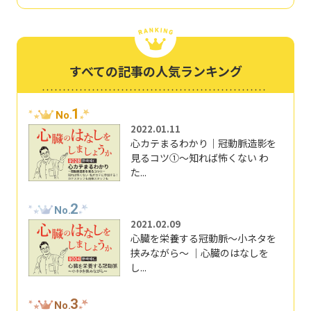
すべての記事の人気ランキング
1
No.
2022.01.11
心カテまるわかり｜冠動脈造影を
見るコツ①～知れば怖くない わ
た...
2
No.
2021.02.09
心臓を栄養する冠動脈～小ネタを
挟みながら～ ｜心臓のはなしを
し...
3
No.