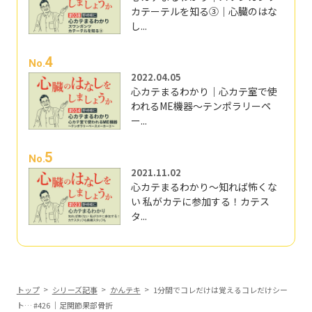
カテーテルを知る③｜心臓のはな
し...
4
No.
2022.04.05
心カテまるわかり｜心カテ室で使
われるME機器～テンポラリーペ
ー...
5
No.
2021.11.02
心カテまるわかり～知れば怖くな
い 私がカテに参加する！カテス
タ...
トップ
シリーズ記事
かんテキ
1分間でコレだけは覚えるコレだけシー
ト… #426 ｜足関節果部骨折