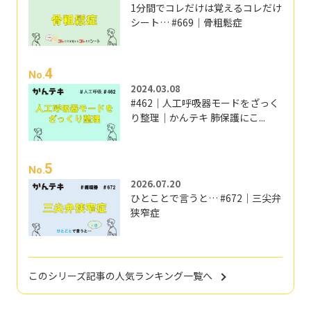
1分間でコレだけは覚えるコレだけ
シート… #669｜骨粗鬆症
4
No.
2024.03.08
#462｜人工呼吸器モードをざっく
り整理｜かんテキ 肺保護にこ...
5
No.
2026.07.20
ひとことで言うと… #672｜三尖弁
狭窄症
このシリーズ記事の人気ランキング一覧へ