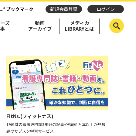
ブックマーク
新規会員登録
ログイン
リーズ
動画
メディカ
記事
アーカイブ
LIBRARYとは
FitNs.(フィットナス)
19領域の看護専門誌3年分の記事や動画1万本以上が見放
題のサブスク学習サービス