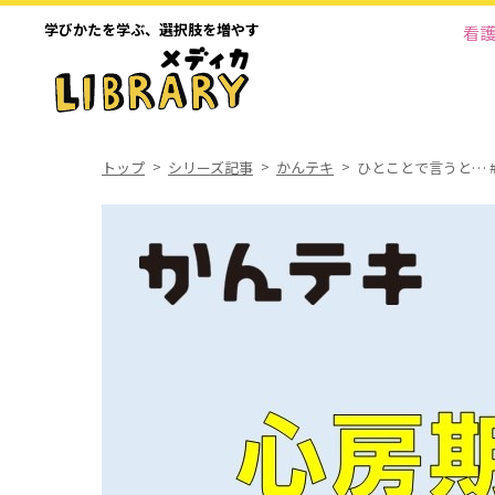
学びかたを学ぶ、
選択肢を増やす
看
トップ
シリーズ記事
かんテキ
ひとことで言うと… 