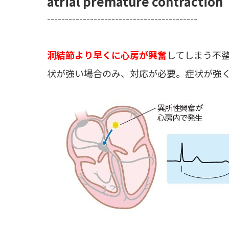
atrial premature contracti
------------------------------------------
洞結節より早くに心房が興奮
してしまう不
状が強い場合のみ、対応が必要。症状が強