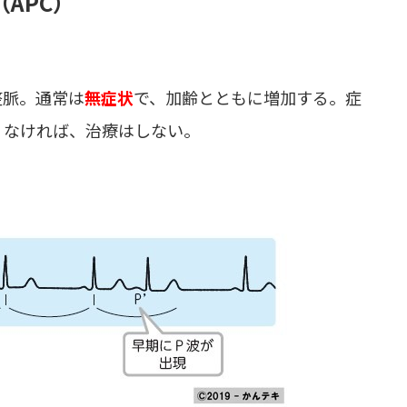
on（APC）
整脈。通常は
無症状
で、加齢とともに増加する。症
くなければ、治療はしない。