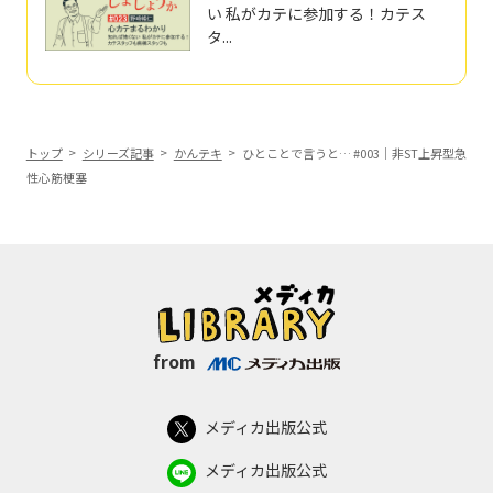
い 私がカテに参加する！カテス
タ...
トップ
シリーズ記事
かんテキ
ひとことで言うと… #003｜非ST上昇型急
性心筋梗塞
from
メディカ出版公式
メディカ出版公式