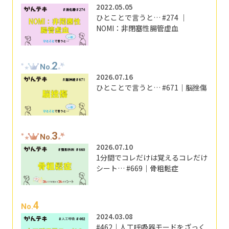
2022.05.05
ひとことで言うと… #274 ｜
NOMI：非閉塞性腸管虚血
2
No.
2026.07.16
ひとことで言うと… #671｜脳挫傷
3
No.
2026.07.10
1分間でコレだけは覚えるコレだけ
シート… #669｜骨粗鬆症
4
No.
2024.03.08
#462｜人工呼吸器モードをざっく