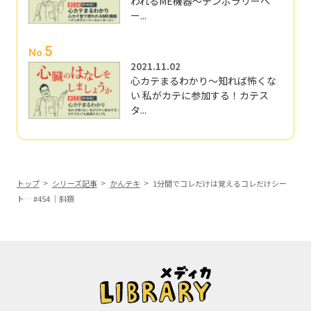
われるME機器～テンポラリーペ
ー...
5
No.
2021.11.02
心カテまるわかり～知れば怖くな
い 私がカテに参加する！カテス
タ...
トップ
シリーズ記事
かんテキ
1分間でコレだけは覚えるコレだけシー
ト… #454 ｜斜頚